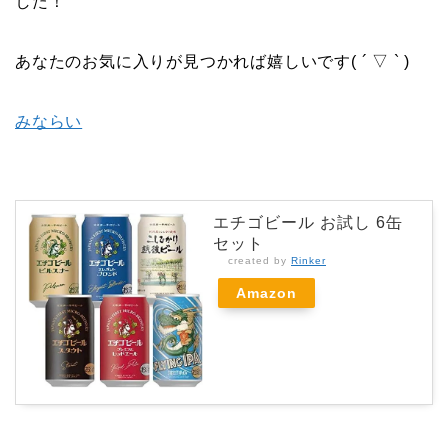
した！
あなたのお気に入りが見つかれば嬉しいです( ´ ▽ ` )
みならい
エチゴビール お試し 6缶
セット
created by
Rinker
Amazon