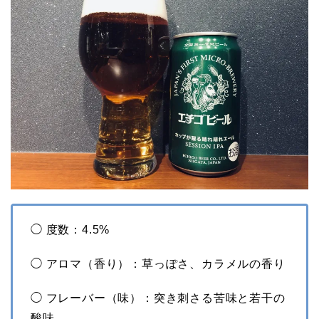
◯ 度数：4.5%
◯ アロマ（香り）：草っぽさ、カラメルの香り
◯ フレーバー（味）：突き刺さる苦味と若干の
酸味