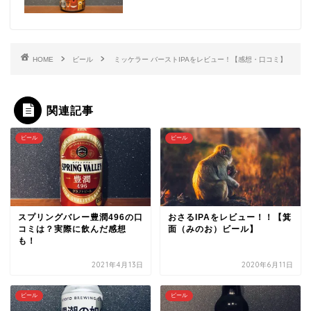
HOME
ビール
ミッケラー バーストIPAをレビュー！【感想・口コミ】
関連記事
ビール
ビール
スプリングバレー豊潤496の口
おさるIPAをレビュー！！【箕
コミは？実際に飲んだ感想
面（みのお）ビール】
も！
2021年4月13日
2020年6月11日
ビール
ビール