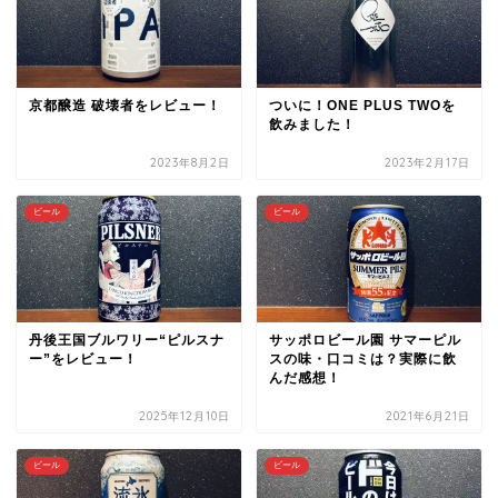
京都醸造 破壊者をレビュー！
ついに！ONE PLUS TWOを
飲みました！
2023年8月2日
2023年2月17日
ビール
ビール
丹後王国ブルワリー“ピルスナ
サッポロビール園 サマーピル
ー”をレビュー！
スの味・口コミは？実際に飲
んだ感想！
2025年12月10日
2021年6月21日
ビール
ビール