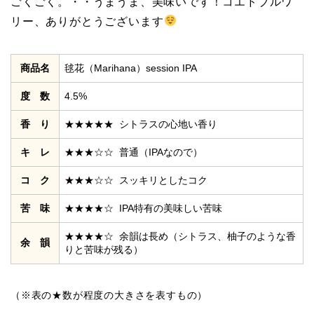
ごくごく。・・うまうま、美味いです！コエドブルワ
リー、ありがとうございます
商品名
毬花（Marihana）session IPA
度 数
4.5%
香 り
★★★★★ シトラスの心地い香り
キ レ
★★★☆☆ 普通（IPAなので）
コ ク
★★★☆☆ スッキリとしたコク
苦 味
★★★★☆ IPA特有の美味しい苦味
★★★★☆ 余韻は長め（シトラス、柚子のような香
余 韻
りと苦味が残る）
（※表の★数が程度の大きさを表すもの）