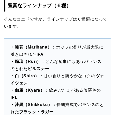
豊富なラインナップ（６種）
そんなコエドですが、ラインナップは６種類になって
います。
・毬花（Marihana）
：ホップの香りが最大限に
引き出された
IPA
・瑠璃（Ruri）
：どんな食事にもあうバランス
のとれた
ピルスナー
・白（Shiro）
：甘い香りと爽やかなコクの
ヴァ
イツェン
・伽羅（Kyara）
：飲みごたえがある伽羅色の
IPL
・漆黒（Shikkoku）：
長期熟成でバランスのと
れた
ブラック・ラガー